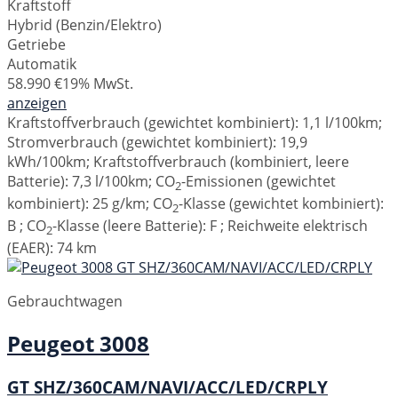
Kraftstoff
Hybrid (Benzin/Elektro)
Getriebe
Automatik
58.990 €
19% MwSt.
anzeigen
Kraftstoffverbrauch (gewichtet kombiniert):
1,1 l/100km
;
Stromverbrauch (gewichtet kombiniert):
19,9
kWh/100km
;
Kraftstoffverbrauch (kombiniert, leere
Batterie):
7,3 l/100km
;
CO
-Emissionen (gewichtet
2
kombiniert):
25 g/km
;
CO
-Klasse (gewichtet kombiniert):
2
B
;
CO
-Klasse (leere Batterie):
F
;
Reichweite elektrisch
2
(EAER):
74 km
Gebrauchtwagen
Peugeot
3008
GT SHZ/360CAM/NAVI/ACC/LED/CRPLY