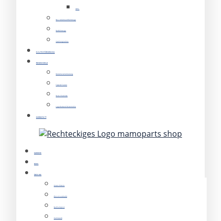
OPEL
Neu- & Gebrauchtfahrzeuge
Nutzfahrzeuge
Inzahlungnahme
E-AUTO-FÖRDERUNG
REISEMOBILE
Modelle & Vermietung
Tipps & Touren
Reise Checkliste
Lagerbestand Reisemobile
WERKSTATT
KARRIERE
NEWS
ÜBER UNS
Unsere Historie
Was uns ausmacht
Nachhaltigkeit
mamoparts