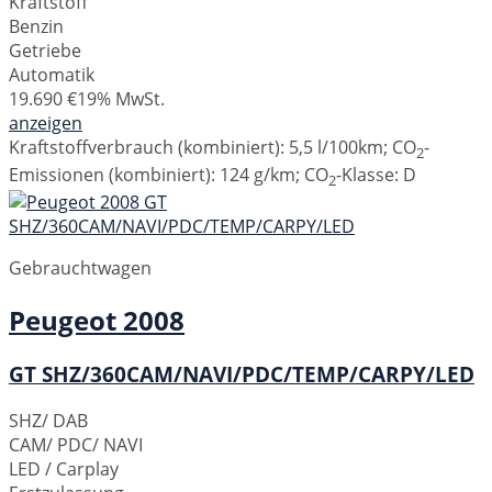
Kraftstoff
Benzin
Getriebe
Automatik
19.690 €
19% MwSt.
anzeigen
Kraftstoffverbrauch (kombiniert):
5,5 l/100km
;
CO
-
2
Emissionen (kombiniert):
124 g/km
;
CO
-Klasse:
D
2
Gebrauchtwagen
Peugeot
2008
GT SHZ/360CAM/NAVI/PDC/TEMP/CARPY/LED
SHZ/ DAB
CAM/ PDC/ NAVI
LED / Carplay