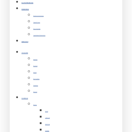
E-AUTO-FÖRDERUNG
REISEMOBILE
Modelle & Vermietung
Tipps & Touren
Reise Checkliste
Lagerbestand Reisemobile
WERKSTATT
STANDORTE
Gütersloh
Bielefeld
Herford
Bad Salzuflen
Paderborn
Detmold
FAHRZEUGE
Marken
VOLVO
LYNK & CO
POLESTAR
PEUGEOT