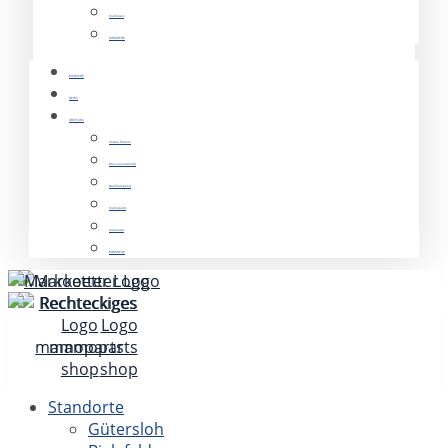
mamocars
KOMWERK
KARRIERE
NEWS
ÜBER UNS
Unsere Historie
Was uns ausmacht
Nachhaltigkeit
mamoparts
mamocars
KOMWERK
Standorte
Gütersloh