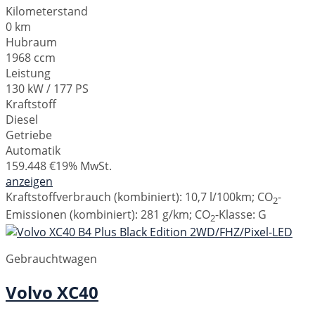
Kilometerstand
0 km
Hubraum
1968 ccm
Leistung
130 kW / 177 PS
Kraftstoff
Diesel
Getriebe
Automatik
159.448 €
19% MwSt.
anzeigen
Kraftstoffverbrauch (kombiniert):
10,7 l/100km
;
CO
-
2
Emissionen (kombiniert):
281 g/km
;
CO
-Klasse:
G
2
Gebrauchtwagen
Volvo
XC40