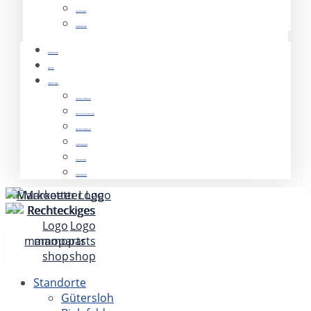
mamocars
KOMWERK
KARRIERE
NEWS
ÜBER UNS
Unsere Historie
Was uns ausmacht
Nachhaltigkeit
mamoparts
mamocars
KOMWERK
Standorte
Gütersloh