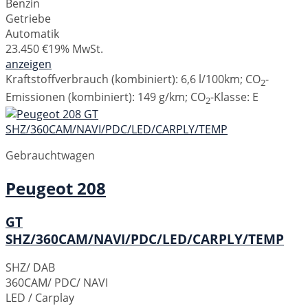
Benzin
Getriebe
Automatik
23.450 €
19% MwSt.
anzeigen
Kraftstoffverbrauch (kombiniert):
6,6 l/100km
;
CO
-
2
Emissionen (kombiniert):
149 g/km
;
CO
-Klasse:
E
2
Gebrauchtwagen
Peugeot
208
GT
SHZ/360CAM/NAVI/PDC/LED/CARPLY/TEMP
SHZ/ DAB
360CAM/ PDC/ NAVI
LED / Carplay