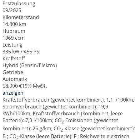
Erstzulassung
09/2025
Kilometerstand
14.800 km
Hubraum
1969 ccm
Leistung
335 kW / 455 PS
Kraftstoff
Hybrid (Benzin/Elektro)
Getriebe
Automatik
58.990 €
19% MwSt.
anzeigen
Kraftstoffverbrauch (gewichtet kombiniert):
1,1 l/100km
;
Stromverbrauch (gewichtet kombiniert):
19,9
kWh/100km
;
Kraftstoffverbrauch (kombiniert, leere
Batterie):
7,3 l/100km
;
CO
-Emissionen (gewichtet
2
kombiniert):
25 g/km
;
CO
-Klasse (gewichtet kombiniert):
2
B
;
CO
-Klasse (leere Batterie):
F
;
Reichweite elektrisch
2