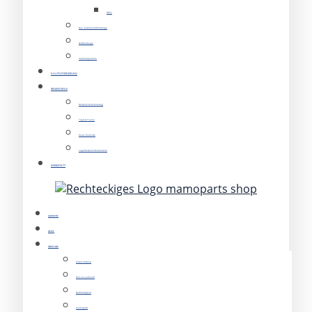
OPEL
Neu- & Gebrauchtfahrzeuge
Nutzfahrzeuge
Inzahlungnahme
E-AUTO-FÖRDERUNG
REISEMOBILE
Modelle & Vermietung
Tipps & Touren
Reise Checkliste
Lagerbestand Reisemobile
WERKSTATT
KARRIERE
NEWS
ÜBER UNS
Unsere Historie
Was uns ausmacht
Nachhaltigkeit
mamoparts