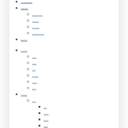
E-AUTO-FÖRDERUNG
REISEMOBILE
Modelle & Vermietung
Tipps & Touren
Reise Checkliste
Lagerbestand Reisemobile
WERKSTATT
STANDORTE
Gütersloh
Bielefeld
Herford
Bad Salzuflen
Paderborn
Detmold
FAHRZEUGE
Marken
VOLVO
LYNK & CO
POLESTAR
PEUGEOT