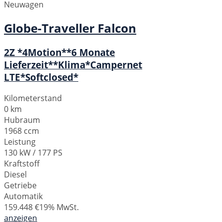
Neuwagen
Globe-Traveller
Falcon
2Z *4Motion**6 Monate
Lieferzeit**Klima*Campernet
LTE*Softclosed*
Kilometerstand
0 km
Hubraum
1968 ccm
Leistung
130 kW / 177 PS
Kraftstoff
Diesel
Getriebe
Automatik
159.448 €
19% MwSt.
anzeigen