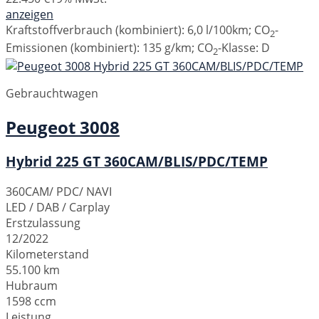
anzeigen
Kraftstoffverbrauch (kombiniert):
6,0 l/100km
;
CO
-
2
Emissionen (kombiniert):
135 g/km
;
CO
-Klasse:
D
2
Gebrauchtwagen
Peugeot
3008
Hybrid 225 GT 360CAM/BLIS/PDC/TEMP
360CAM/ PDC/ NAVI
LED / DAB / Carplay
Erstzulassung
12/2022
Kilometerstand
55.100 km
Hubraum
1598 ccm
Leistung