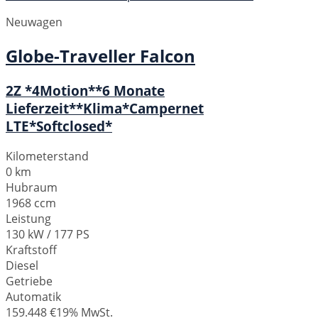
Neuwagen
Globe-Traveller
Falcon
2Z *4Motion**6 Monate
Lieferzeit**Klima*Campernet
LTE*Softclosed*
Kilometerstand
0 km
Hubraum
1968 ccm
Leistung
130 kW / 177 PS
Kraftstoff
Diesel
Getriebe
Automatik
159.448 €
19% MwSt.