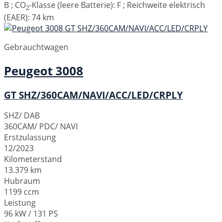
B
;
CO
-Klasse (leere Batterie):
F
;
Reichweite elektrisch
2
(EAER):
74 km
Gebrauchtwagen
Peugeot
3008
GT SHZ/360CAM/NAVI/ACC/LED/CRPLY
SHZ/ DAB
360CAM/ PDC/ NAVI
Erstzulassung
12/2023
Kilometerstand
13.379 km
Hubraum
1199 ccm
Leistung
96 kW / 131 PS