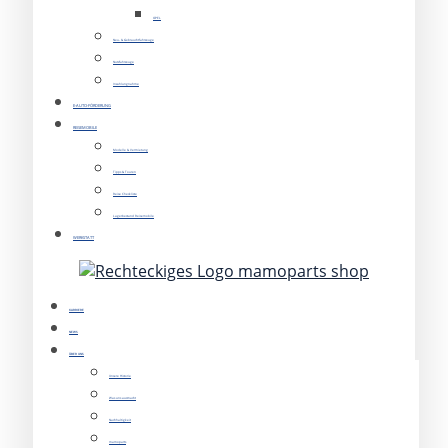
OPEL
Neu- & Gebrauchtfahrzeuge
Nutzfahrzeuge
Inzahlungnahme
E-AUTO-FÖRDERUNG
REISEMOBILE
Modelle & Vermietung
Tipps & Touren
Reise Checkliste
Lagerbestand Reisemobile
WERKSTATT
KARRIERE
NEWS
ÜBER UNS
Unsere Historie
Was uns ausmacht
Nachhaltigkeit
mamoparts