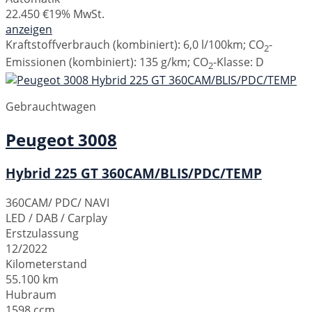
22.450 €
19% MwSt.
anzeigen
Kraftstoffverbrauch (kombiniert):
6,0 l/100km
;
CO
-
2
Emissionen (kombiniert):
135 g/km
;
CO
-Klasse:
D
2
Gebrauchtwagen
Peugeot
3008
Hybrid 225 GT 360CAM/BLIS/PDC/TEMP
360CAM/ PDC/ NAVI
LED / DAB / Carplay
Erstzulassung
12/2022
Kilometerstand
55.100 km
Hubraum
1598 ccm