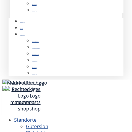
mamocars
KOMWERK
KARRIERE
NEWS
ÜBER UNS
Unsere Historie
Was uns ausmacht
Nachhaltigkeit
mamoparts
mamocars
KOMWERK
Standorte
Gütersloh