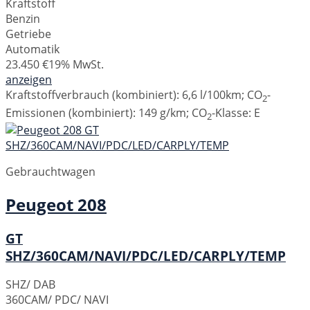
Kraftstoff
Benzin
Getriebe
Automatik
23.450 €
19% MwSt.
anzeigen
Kraftstoffverbrauch (kombiniert):
6,6 l/100km
;
CO
-
2
Emissionen (kombiniert):
149 g/km
;
CO
-Klasse:
E
2
Gebrauchtwagen
Peugeot
208
GT
SHZ/360CAM/NAVI/PDC/LED/CARPLY/TEMP
SHZ/ DAB
360CAM/ PDC/ NAVI