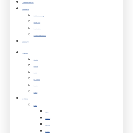
E-AUTO-FÖRDERUNG
REISEMOBILE
Modelle & Vermietung
Tipps & Touren
Reise Checkliste
Lagerbestand Reisemobile
WERKSTATT
STANDORTE
Gütersloh
Bielefeld
Herford
Bad Salzuflen
Paderborn
Detmold
FAHRZEUGE
Marken
VOLVO
LYNK & CO
POLESTAR
PEUGEOT