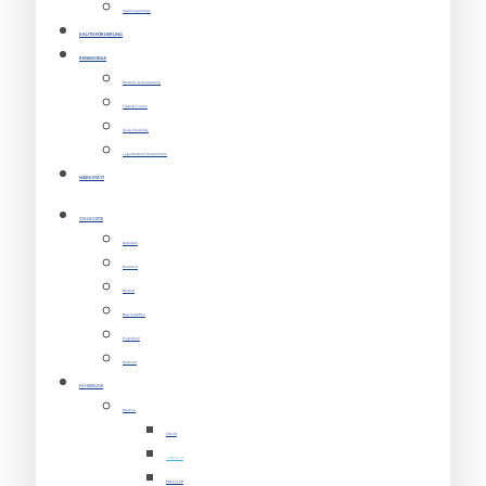
Inzahlungnahme
E-AUTO-FÖRDERUNG
REISEMOBILE
Modelle & Vermietung
Tipps & Touren
Reise Checkliste
Lagerbestand Reisemobile
WERKSTATT
STANDORTE
Gütersloh
Bielefeld
Herford
Bad Salzuflen
Paderborn
Detmold
FAHRZEUGE
Marken
VOLVO
LYNK & CO
POLESTAR