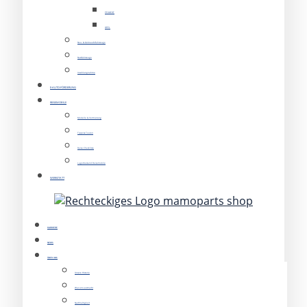
PEUGEOT
OPEL
Neu- & Gebrauchtfahrzeuge
Nutzfahrzeuge
Inzahlungnahme
E-AUTO-FÖRDERUNG
REISEMOBILE
Modelle & Vermietung
Tipps & Touren
Reise Checkliste
Lagerbestand Reisemobile
WERKSTATT
KARRIERE
NEWS
ÜBER UNS
Unsere Historie
Was uns ausmacht
Nachhaltigkeit