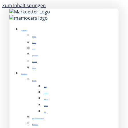
Zum Inhalt springen
STANDORTE
Gütersloh
Bielefeld
Herford
Bad Salzuflen
Paderborn
Detmold
FAHRZEUGE
Marken
VOLVO
LYNK & CO
POLESTAR
PEUGEOT
OPEL
Neu- & Gebrauchtfahrzeuge
Nutzfahrzeuge