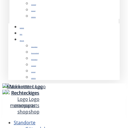
mamoparts
mamocars
KOMWERK
KARRIERE
NEWS
ÜBER UNS
Unsere Historie
Was uns ausmacht
Nachhaltigkeit
mamoparts
mamocars
KOMWERK
Standorte