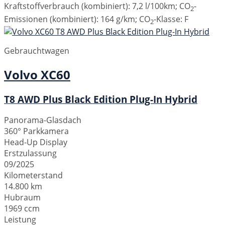
Kraftstoffverbrauch (kombiniert):
7,2 l/100km
;
CO
-
2
Emissionen (kombiniert):
164 g/km
;
CO
-Klasse:
F
2
Gebrauchtwagen
Volvo
XC60
T8 AWD Plus Black Edition Plug-In Hybrid
Panorama-Glasdach
360° Parkkamera
Head-Up Display
Erstzulassung
09/2025
Kilometerstand
14.800 km
Hubraum
1969 ccm
Leistung