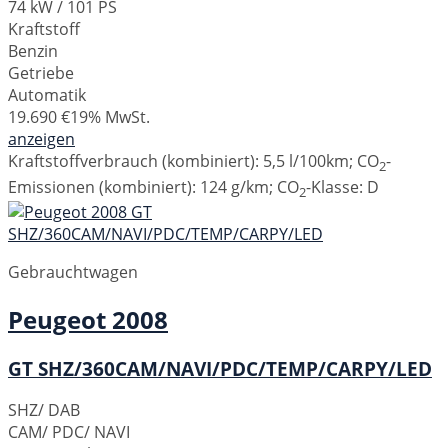
74 kW / 101 PS
Kraftstoff
Benzin
Getriebe
Automatik
19.690 €
19% MwSt.
anzeigen
Kraftstoffverbrauch (kombiniert):
5,5 l/100km
;
CO
-
2
Emissionen (kombiniert):
124 g/km
;
CO
-Klasse:
D
2
Gebrauchtwagen
Peugeot
2008
GT SHZ/360CAM/NAVI/PDC/TEMP/CARPY/LED
SHZ/ DAB
CAM/ PDC/ NAVI