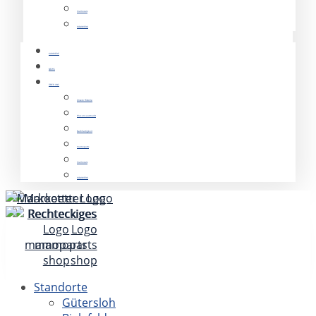
mamocars
KOMWERK
KARRIERE
NEWS
ÜBER UNS
Unsere Historie
Was uns ausmacht
Nachhaltigkeit
mamoparts
mamocars
KOMWERK
Standorte
Gütersloh