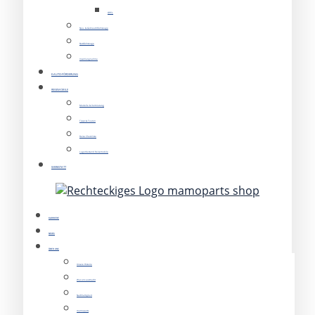
OPEL
Neu- & Gebrauchtfahrzeuge
Nutzfahrzeuge
Inzahlungnahme
E-AUTO-FÖRDERUNG
REISEMOBILE
Modelle & Vermietung
Tipps & Touren
Reise Checkliste
Lagerbestand Reisemobile
WERKSTATT
KARRIERE
NEWS
ÜBER UNS
Unsere Historie
Was uns ausmacht
Nachhaltigkeit
mamoparts