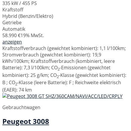
335 kW / 455 PS
Kraftstoff
Hybrid (Benzin/Elektro)
Getriebe
Automatik
58.990 €
19% MwSt.
anzeigen
Kraftstoffverbrauch (gewichtet kombiniert):
1,1 l/100km
;
Stromverbrauch (gewichtet kombiniert):
19,9
kWh/100km
;
Kraftstoffverbrauch (kombiniert, leere
Batterie):
7,3 l/100km
;
CO
-Emissionen (gewichtet
2
kombiniert):
25 g/km
;
CO
-Klasse (gewichtet kombiniert):
2
B
;
CO
-Klasse (leere Batterie):
F
;
Reichweite elektrisch
2
(EAER):
74 km
Gebrauchtwagen
Peugeot
3008