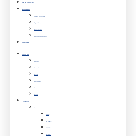
E-AUTO-FÖRDERUNG
REISEMOBILE
Modelle & Vermietung
Tipps & Touren
Reise Checkliste
Lagerbestand Reisemobile
WERKSTATT
STANDORTE
Gütersloh
Bielefeld
Herford
Bad Salzuflen
Paderborn
Detmold
FAHRZEUGE
Marken
VOLVO
LYNK & CO
POLESTAR
PEUGEOT