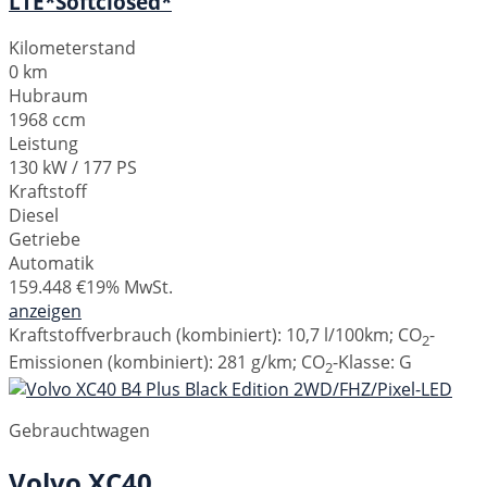
LTE*Softclosed*
Kilometerstand
0 km
Hubraum
1968 ccm
Leistung
130 kW / 177 PS
Kraftstoff
Diesel
Getriebe
Automatik
159.448 €
19% MwSt.
anzeigen
Kraftstoffverbrauch (kombiniert):
10,7 l/100km
;
CO
-
2
Emissionen (kombiniert):
281 g/km
;
CO
-Klasse:
G
2
Gebrauchtwagen
Volvo
XC40