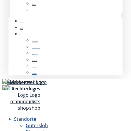
mamocars
KOMWERK
KARRIERE
NEWS
ÜBER UNS
Unsere Historie
Was uns ausmacht
Nachhaltigkeit
mamoparts
mamocars
KOMWERK
Standorte
Gütersloh