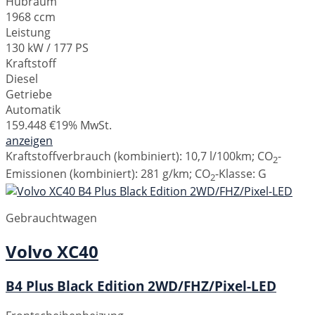
Hubraum
1968 ccm
Leistung
130 kW / 177 PS
Kraftstoff
Diesel
Getriebe
Automatik
159.448 €
19% MwSt.
anzeigen
Kraftstoffverbrauch (kombiniert):
10,7 l/100km
;
CO
-
2
Emissionen (kombiniert):
281 g/km
;
CO
-Klasse:
G
2
Gebrauchtwagen
Volvo
XC40
B4 Plus Black Edition 2WD/FHZ/Pixel-LED