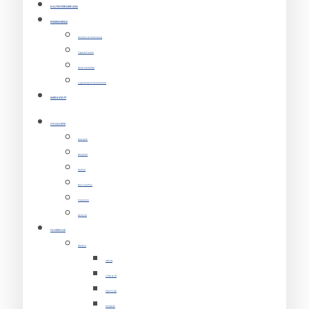
E-AUTO-FÖRDERUNG
REISEMOBILE
Modelle & Vermietung
Tipps & Touren
Reise Checkliste
Lagerbestand Reisemobile
WERKSTATT
STANDORTE
Gütersloh
Bielefeld
Herford
Bad Salzuflen
Paderborn
Detmold
FAHRZEUGE
Marken
VOLVO
LYNK & CO
POLESTAR
PEUGEOT