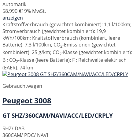
Automatik
58.990 €
19% MwSt.
anzeigen
Kraftstoffverbrauch (gewichtet kombiniert):
1,1 l/100km
;
Stromverbrauch (gewichtet kombiniert):
19,9
kWh/100km
;
Kraftstoffverbrauch (kombiniert, leere
Batterie):
7,3 l/100km
;
CO
-Emissionen (gewichtet
2
kombiniert):
25 g/km
;
CO
-Klasse (gewichtet kombiniert):
2
B
;
CO
-Klasse (leere Batterie):
F
;
Reichweite elektrisch
2
(EAER):
74 km
Gebrauchtwagen
Peugeot
3008
GT SHZ/360CAM/NAVI/ACC/LED/CRPLY
SHZ/ DAB
360CAM/ PDC/ NAVI