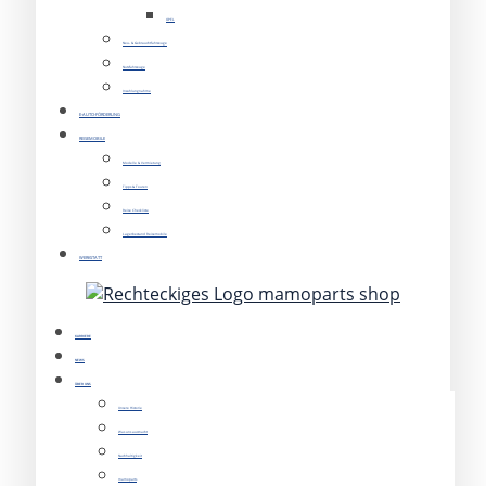
OPEL
Neu- & Gebrauchtfahrzeuge
Nutzfahrzeuge
Inzahlungnahme
E-AUTO-FÖRDERUNG
REISEMOBILE
Modelle & Vermietung
Tipps & Touren
Reise Checkliste
Lagerbestand Reisemobile
WERKSTATT
KARRIERE
NEWS
ÜBER UNS
Unsere Historie
Was uns ausmacht
Nachhaltigkeit
mamoparts