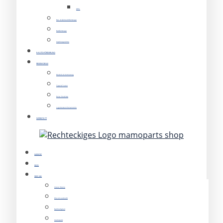
OPEL
Neu- & Gebrauchtfahrzeuge
Nutzfahrzeuge
Inzahlungnahme
E-AUTO-FÖRDERUNG
REISEMOBILE
Modelle & Vermietung
Tipps & Touren
Reise Checkliste
Lagerbestand Reisemobile
WERKSTATT
KARRIERE
NEWS
ÜBER UNS
Unsere Historie
Was uns ausmacht
Nachhaltigkeit
mamoparts