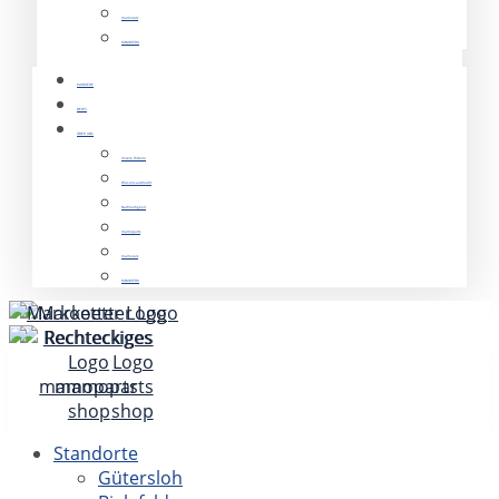
mamocars
KOMWERK
KARRIERE
NEWS
ÜBER UNS
Unsere Historie
Was uns ausmacht
Nachhaltigkeit
mamoparts
mamocars
KOMWERK
Standorte
Gütersloh