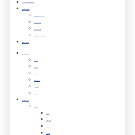
E-AUTO-FÖRDERUNG
REISEMOBILE
Modelle & Vermietung
Tipps & Touren
Reise Checkliste
Lagerbestand Reisemobile
WERKSTATT
STANDORTE
Gütersloh
Bielefeld
Herford
Bad Salzuflen
Paderborn
Detmold
FAHRZEUGE
Marken
VOLVO
LYNK & CO
POLESTAR
PEUGEOT